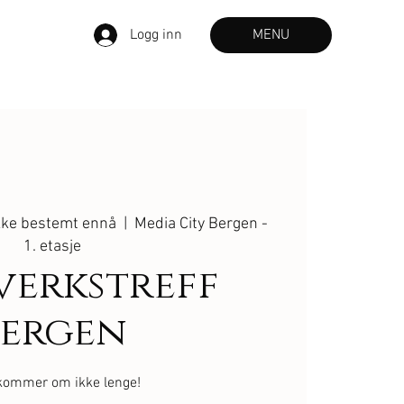
Logg inn
MENU
ikke bestemt ennå
  |  
Media City Bergen -
1. etasje
verkstreff
Bergen
kommer om ikke lenge!