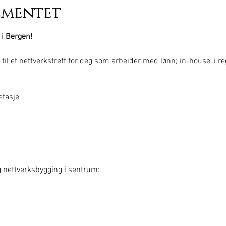
ementet
 i Bergen!
 til et nettverkstreff for deg som arbeider med lønn; in-house, i r
etasje
g nettverksbygging i sentrum: