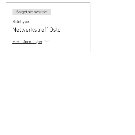
Salget ble avsluttet
Billettype
Nettverkstreff Oslo
Mer informasjon
Pris
0,00 kr
Del dette
arrangementet