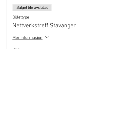
Salget ble avsluttet
Billettype
Nettverkstreff Stavanger
Mer informasjon
Pris
0,00 kr
Del dette
arrangementet