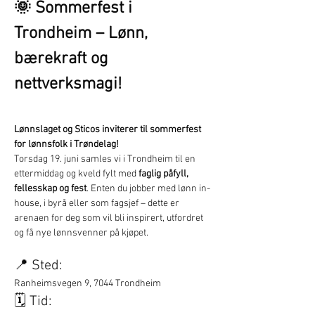
🌞 Sommerfest i 
Trondheim – Lønn, 
bærekraft og 
nettverksmagi!
Lønnslaget og Sticos inviterer til sommerfest 
for lønnsfolk i Trøndelag!
Torsdag 19. juni samles vi i Trondheim til en 
ettermiddag og kveld fylt med 
faglig påfyll, 
fellesskap og fest
. Enten du jobber med lønn in-
house, i byrå eller som fagsjef – dette er 
arenaen for deg som vil bli inspirert, utfordret 
og få nye lønnsvenner på kjøpet.
📍 Sted:
Ranheimsvegen 9, 7044 Trondheim
🗓️ Tid: