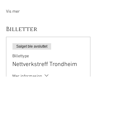
Vis mer
Billetter
Salget ble avsluttet
Billettype
Nettverkstreff Trondheim
Mer informasjon
Pris
0,00 kr